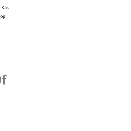
 Как
тор
Of