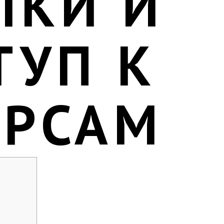
ЛКИ И
ТУП К
УРСАМ