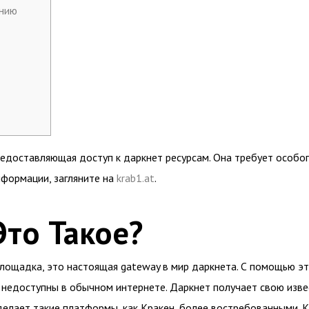
анию
редоставляющая доступ к даркнет ресурсам. Она требует особо
нформации, загляните на
krab1.at
.
Это Такое?
площадка, это настоящая gateway в мир даркнета. С помощью э
 недоступны в обычном интернете. Даркнет получает свою изве
делает такие платформы, как Кракен, более востребованными.