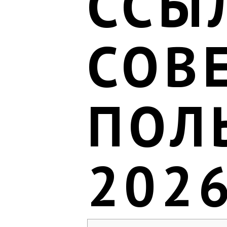
ССЫ
СОВ
ПОЛ
202