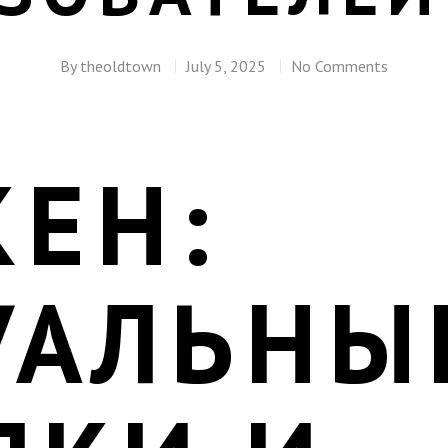
By
theoldtown
July 5, 2025
No Comments
КЕН:
УАЛЬНЫ