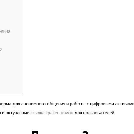
вания
р
тформа для анонимного общения и работы с цифровыми активами
а и актуальные
ссылка кракен онион
для пользователей.