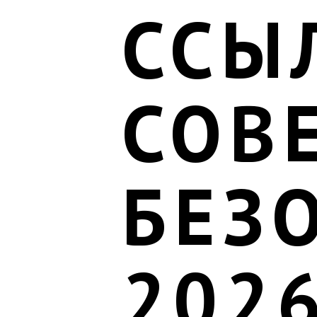
ССЫ
СОВ
БЕЗ
202