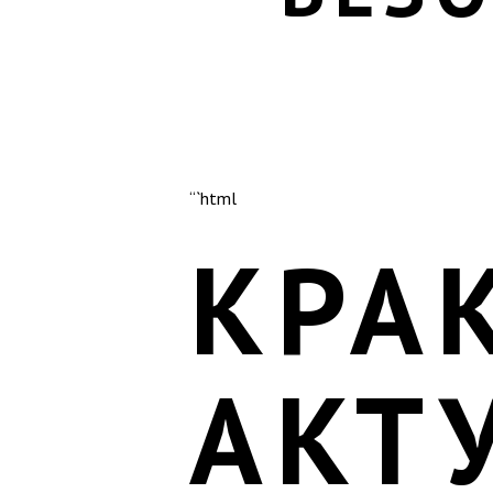
“`html
КРА
АКТ