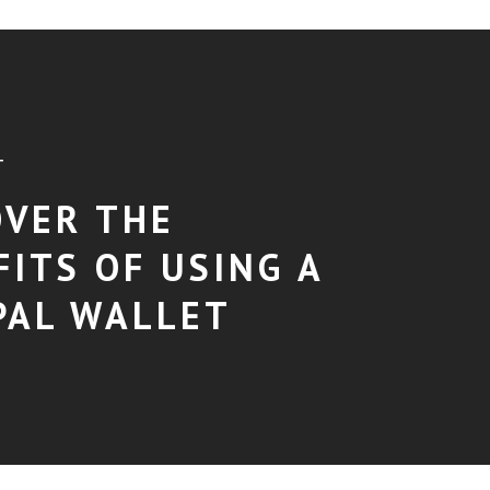
T
OVER THE
FITS OF USING A
PAL WALLET