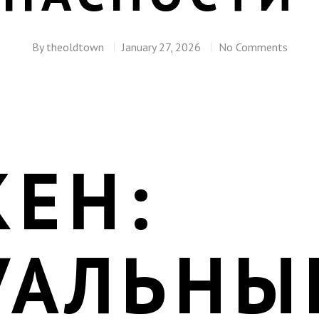
By
theoldtown
January 27, 2026
No Comments
КЕН:
УАЛЬНЫ