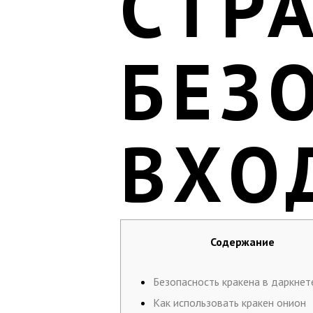
СТР
БЕЗ
ВХО
Содержание
Безопасность кракена в даркнет
Как использовать кракен онион