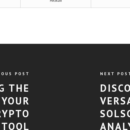
Низкая
IOUS POST
NEXT POS
G THE
DISC
 YOUR
VERS
RYPTO
SOLS
TOOL
ANAL