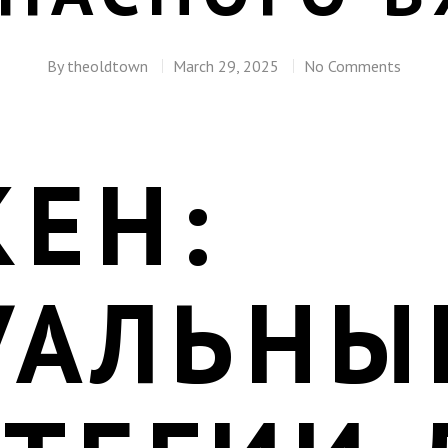
By
theoldtown
March 29, 2025
No Comments
КЕН:
УАЛЬНЫ