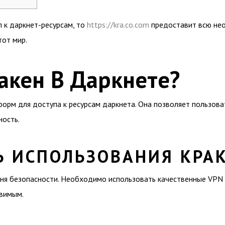
п к даркнет-ресурсам, то
https://kra.co.com
предоставит всю не
тот мир.
акен В Даркнете?
форм для доступа к ресурсам даркнета. Она позволяет пользо
ность.
Ь ИСПОЛЬЗОВАНИЯ КРА
ня безопасности. Необходимо использовать качественные VPN и 
звимым.