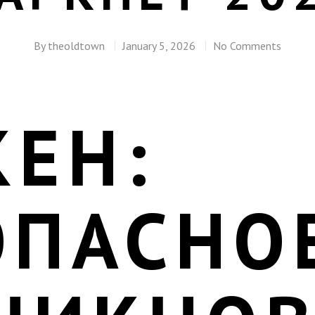
By
theoldtown
January 5, 2026
No Comments
КЕН:
ОПАСНО