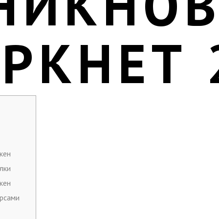
НИКНОВ
АРКНЕТ 
кен
лки
кен
урсами