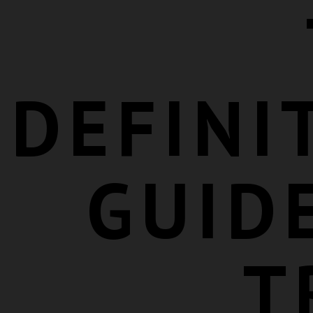
DEFINI
GUID
T