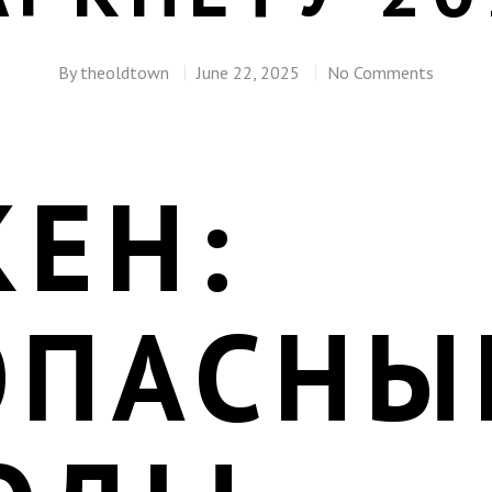
By
theoldtown
June 22, 2025
No Comments
КЕН:
ОПАСНЫ