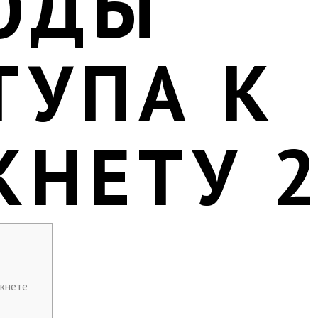
ОДЫ
ТУПА К
КНЕТУ 
ркнете