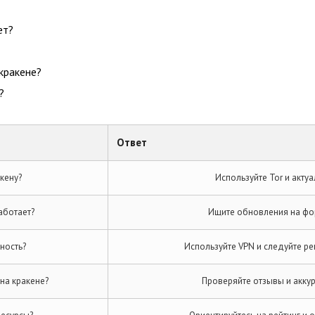
ет?
кракене?
?
Ответ
акену?
Используйте Tor и акту
работает?
Ищите обновления на фор
ность?
Используйте VPN и следуйте р
на кракене?
Проверяйте отзывы и акку