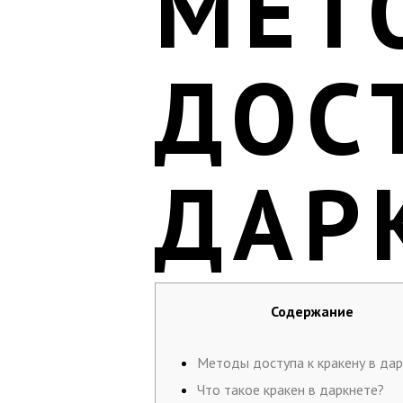
МЕТ
ДОС
ДАР
Содержание
Методы доступа к кракену в да
Что такое кракен в даркнете?