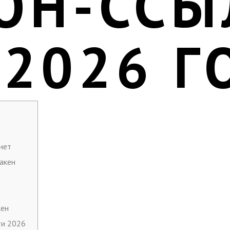
ОН-ССЫ
 2026 Г
нет
акен
кен
ти 2026