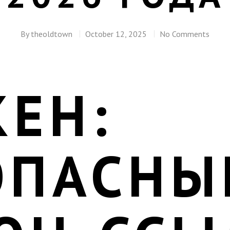
By
theoldtown
October 12, 2025
No Comments
КЕН:
ОПАСНЫ