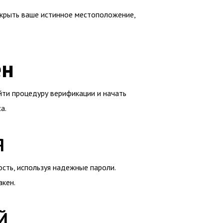
крыть ваше истинное местоположение,
ен
ойти процедуру верификации и начать
а.
Я
сть, используя надежные пароли.
акен.
Й