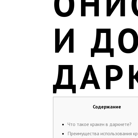
ОНИ
И Д
ДАР
Содержание
Что такое кракен в даркнете?
Преимущества использования кр