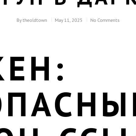
By
theoldtown
May 11, 2025
No Comments
КЕН:
ОПАСНЫ