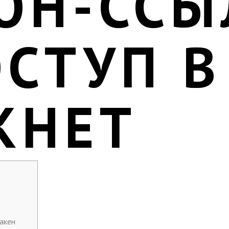
ОН-ССЫ
ОСТУП В
КНЕТ
акен