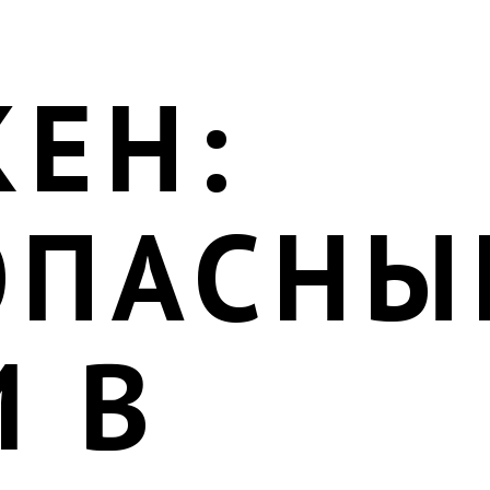
КЕН:
ОПАСНЫ
И В