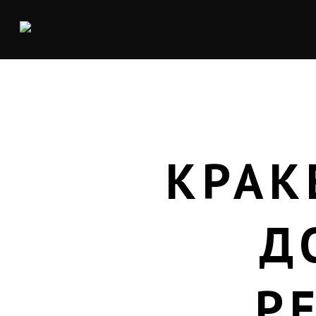
КРАК
Д
Р