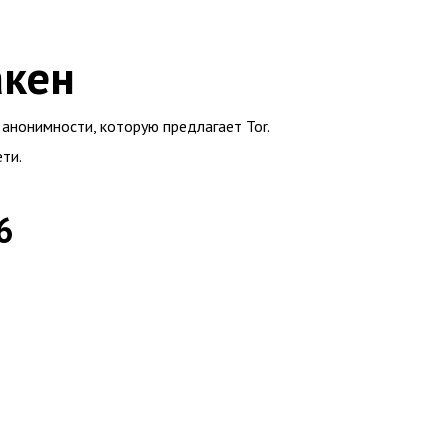
акен
анонимности, которую предлагает Tor.
ти.
6