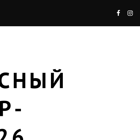
АСНЫЙ
Р-
26