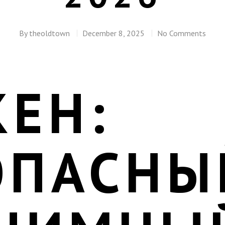
By
theoldtown
December 8, 2025
No Comments
КЕН:
ОПАСНЫ