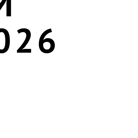
Й
026