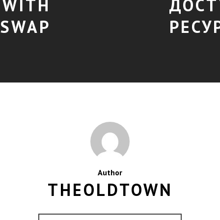
 WITH
ДОСТ
 SWAP
РЕСУ
Author
THEOLDTOWN