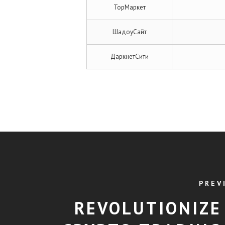
ТорМаркет
ШадоуСайт
ДаркнетСити
PREV
REVOLUTIONIZE