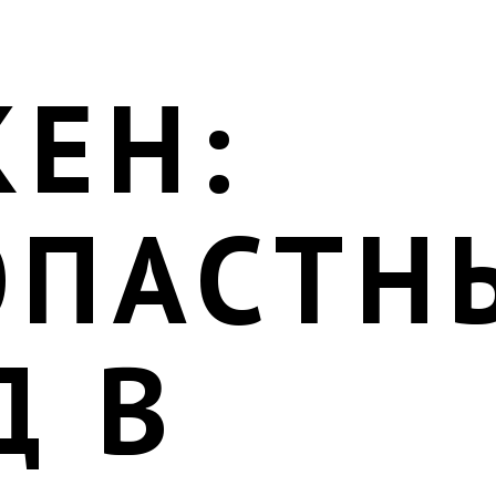
КЕН:
ОПАСТН
Д В