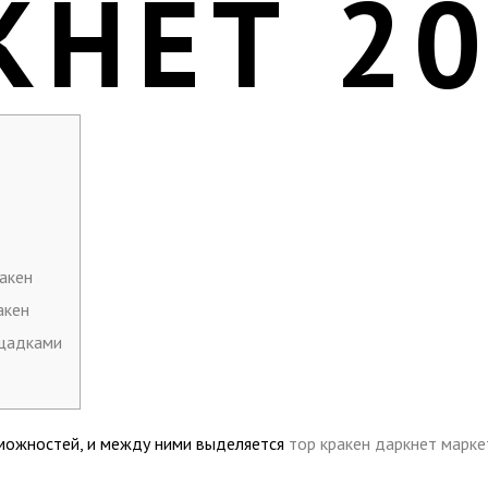
КНЕТ 2
акен
акен
ощадками
можностей, и между ними выделяется
тор кракен даркнет марке