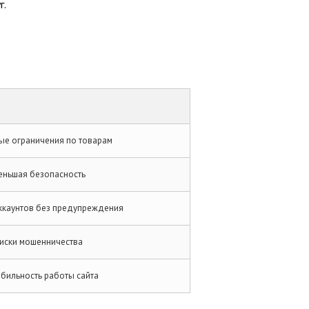
г.
ые ограничения по товарам
еньшая безопасность
ккаунтов без предупреждения
иски мошенничества
абильность работы сайта