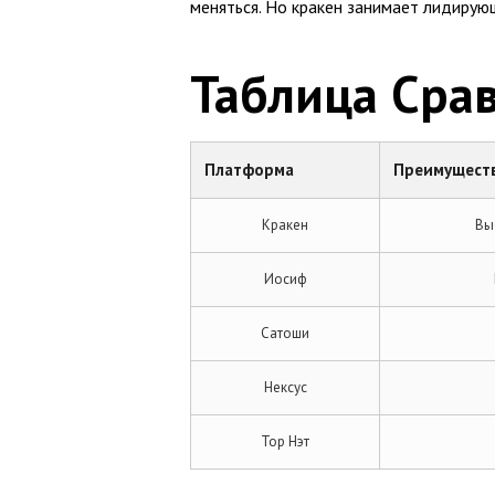
меняться. Но кракен занимает лидирую
Таблица Сра
Платформа
Преимущест
Кракен
Вы
Иосиф
Сатоши
Нексус
Тор Нэт