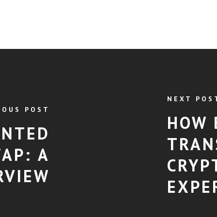
NEXT POS
IOUS POST
HOW 
INTED
TRAN
AP: A
CRYP
RVIEW
EXPE