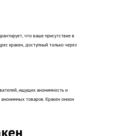
арантирует, что ваше присутствие в
дрес кракен, доступный только через
ователей, ищущих анонимность и
и анонимных товаров. Кракен онион
акен