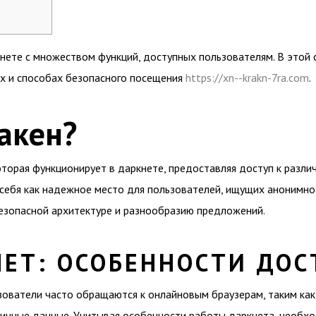
нете с множеством функций, доступных пользователям. В этой
тях и способах безопасного посещения
https://xn--krakn-7ra.com
.
акен?
оторая функционирует в даркнете, предоставляя доступ к разли
себя как надежное место для пользователей, ищущих анонимно
безопасной архитектуре и разнообразию предложений.
НЕТ: ОСОБЕННОСТИ ДОС
зователи часто обращаются к онлайновым браузерам, таким как 
личные данные. Учитывая особенности работы даркнета, необх