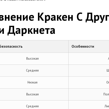
авнение Кракен С Дру
и Даркнета
Безопасность
Особенности
Высокая
Средняя
Ш
Низкая
О
Высокая
Пол
Средняя
Ли