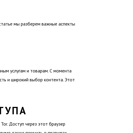
 статье мы разберем важные аспекты
чным услугам и товарам. С момента
сть и широкий выбор контента. Этот
ТУПА
Tor. Доступ через этот браузер
одимо также помнить о правилах