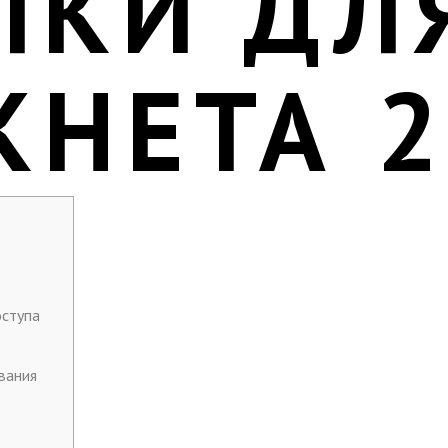
ЛКИ ДЛ
КНЕТА 
оступа
вания