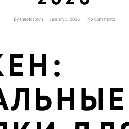
By
theoldtown
January 5, 2026
No Comments
КЕН:
АЛЬНЫЕ