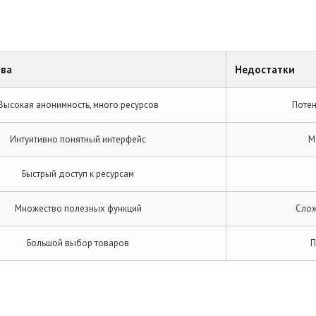
ва
Недостатки
Высокая анонимность, много ресурсов
Потен
Интуитивно понятный интерфейс
М
Быстрый доступ к ресурсам
Множество полезных функций
Слож
Большой выбор товаров
П