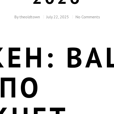
By
theoldtown
July 22, 2025
No Comments
КЕН: ВА
 ПО