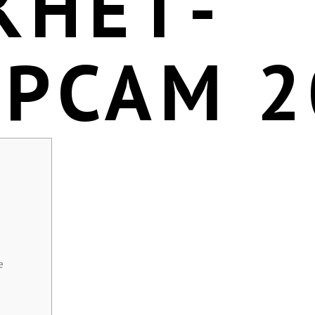
КНЕТ-
УРСАМ 2
е