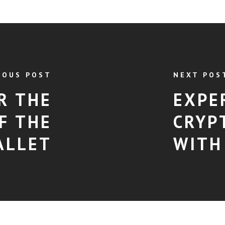
IOUS POST
NEXT POS
R THE
EXPE
F THE
CRYP
ALLET
WITH