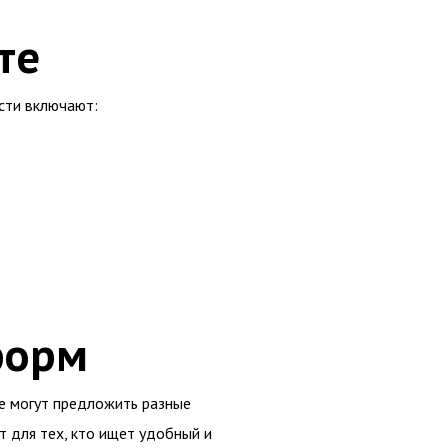
те
сти включают:
форм
ые могут предложить разные
т для тех, кто ищет удобный и