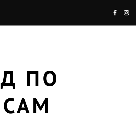
ИД ПО
РСАМ