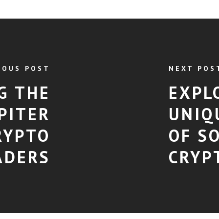
IOUS POST
NEXT POS
G THE
EXPL
PITER
UNIQ
RYPTO
OF S
ADERS
CRYP