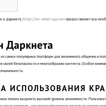
ю о даркнете,
https://xn--krken-sqa.com
предоставляет все необ
н Даркнета
а из самых популярных платформ для анонимного общения и полу
ря своей безопасности и многообразию контента. Особое внима
енциальность.
А ИСПОЛЬЗОВАНИЯ КРА
ион можно выделить высокий уровень анонимности. Пользовате
же стоит отметить, что кракен предлагает доступ ко многим за