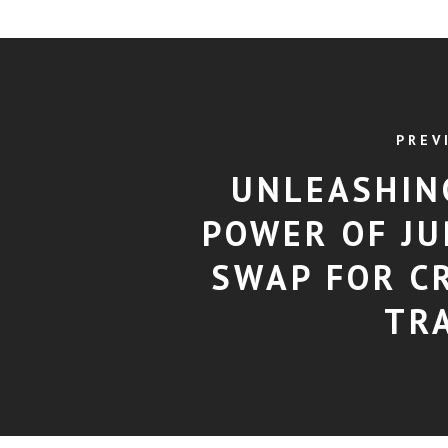
PREV
UNLEASHIN
POWER OF JU
SWAP FOR C
TR