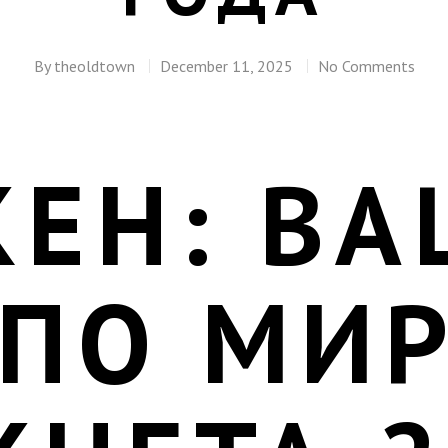
By
theoldtown
December 11, 2025
No Comments
КЕН: ВА
 ПО МИ