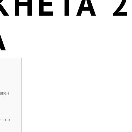
КНЕТА 
А
акен
н тор