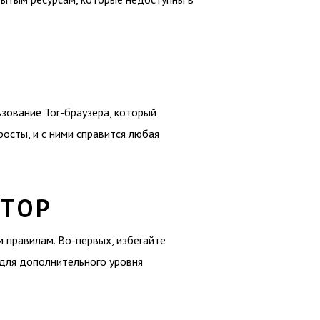
ьзование Tor-браузера, который
росты, и с ними справится любая
 ТОР
 правилам. Во-первых, избегайте
 для дополнительного уровня