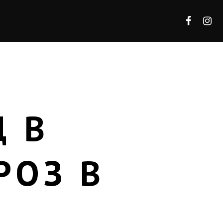
Д В
РОЗ В