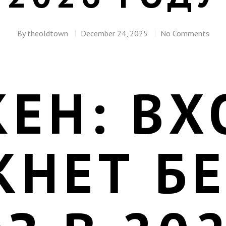
By
theoldtown
December 24, 2025
No Comments
КЕН: ВХ
КНЕТ БЕ