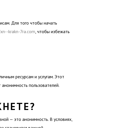
исам. Для того чтобы начать
/xn--krakn-7ra.com
, чтобы избежать
личным ресурсам и услугам. Этот
т анонимность пользователей.
КНЕТЕ?
ной — это анонимность. В условиях,
аз становится важной.