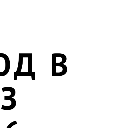
ОД В
З