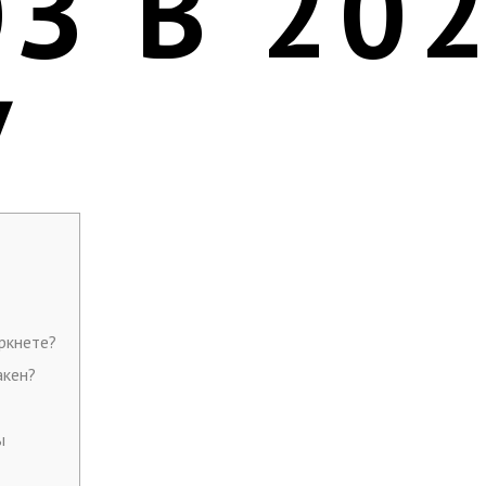
З В 20
У
ркнете?
акен?
ы