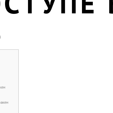
ОСТУПЕ 
6
кен
ракен