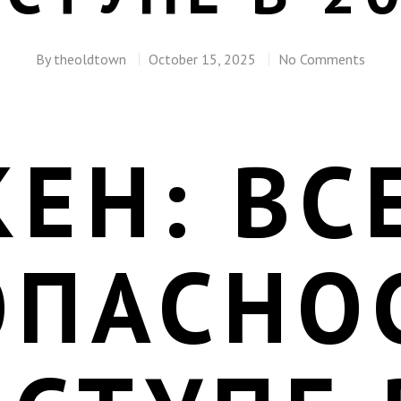
By
theoldtown
October 15, 2025
No Comments
ЕН: ВС
ОПАСНО