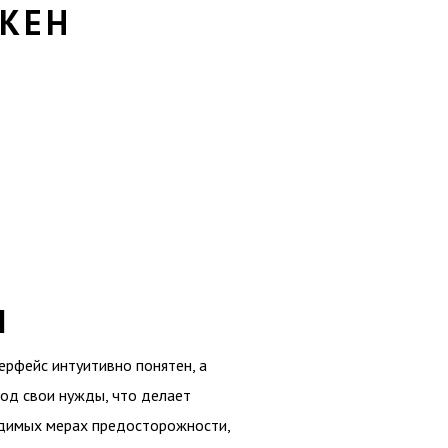
КЕН
н
рфейс интуитивно понятен, а
од свои нужды, что делает
одимых мерах предосторожности,