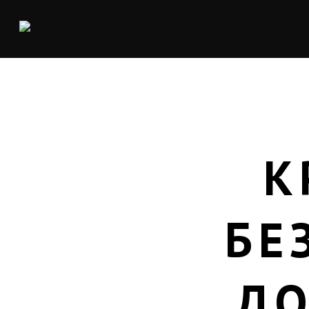
К
БЕ
ДО