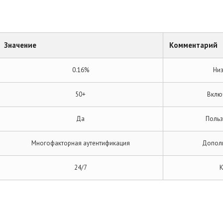
Значение
Комментарий
0.16%
Низ
50+
Включ
Да
Польз
Многофакторная аутентификация
Дополн
24/7
К