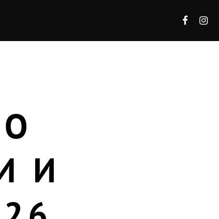
 О
И И
026