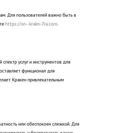
вам. Для пользователей важно быть в
йте
https://xn--krakn-7ra.com
.
 спектр услуг и инструментов для
оставляет функционал для
делает Кракен привлекательным
ватность или обеспокоен слежкой. Для
 анонимность и безопасность ваших