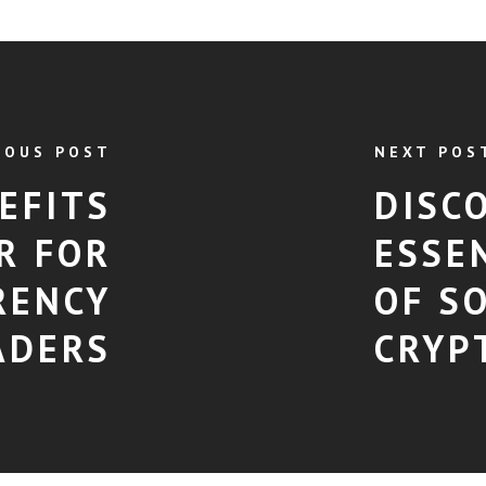
IOUS POST
NEXT POS
EFITS
DISC
R FOR
ESSE
RENCY
OF S
ADERS
CRYP