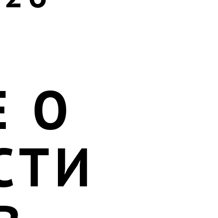
Е О
СТИ