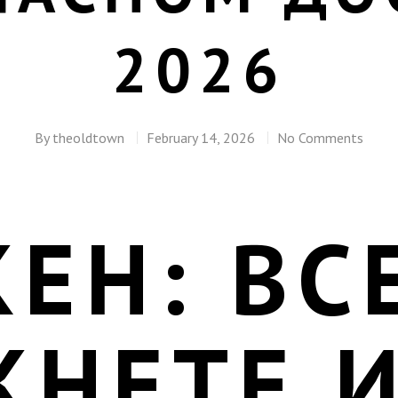
2026
By
theoldtown
February 14, 2026
No Comments
ЕН: ВС
КНЕТЕ 