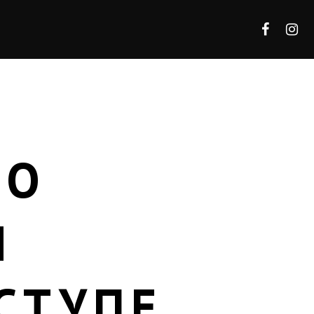
 О
И
СТУПЕ