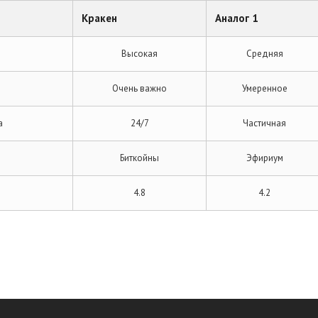
Кракен
Аналог 1
Высокая
Средняя
Очень важно
Умеренное
а
24/7
Частичная
Биткойны
Эфириум
4.8
4.2