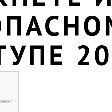
ОПАСНО
ТУПЕ 2
 онион?
и