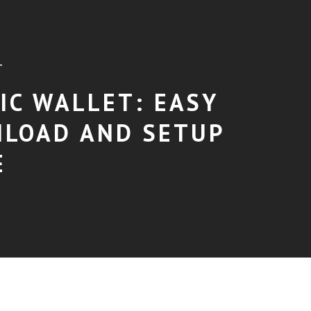
T
IC WALLET: EASY
LOAD AND SETUP
E