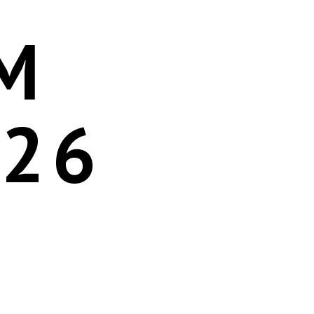
М
026