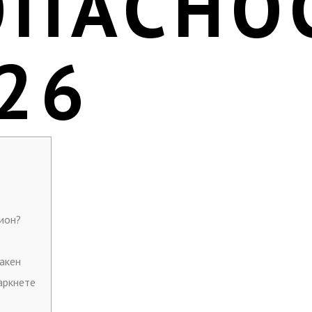
ОПАСНО
26
нион?
акен
аркнете