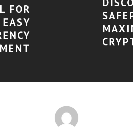
DISC
L FOR
SAFE
EASY
MAXI
RENCY
CRYP
MENT