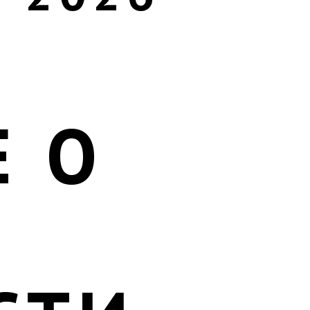
Е О
И