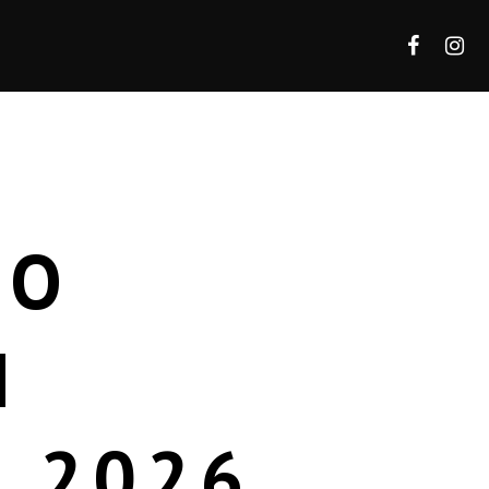
 О
И
 2026