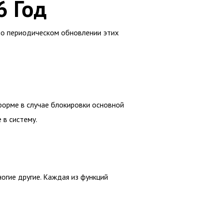
6 Год
ь о периодическом обновлении этих
форме в случае блокировки основной
 в систему.
огие другие. Каждая из функций