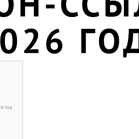
ОН-ССЫ
2026 ГО
26 год