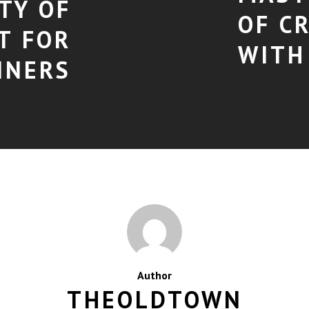
TY OF
OF C
T FOR
WITH
NNERS
Author
THEOLDTOWN