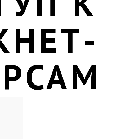
ТУП К
КНЕТ-
УРСАМ