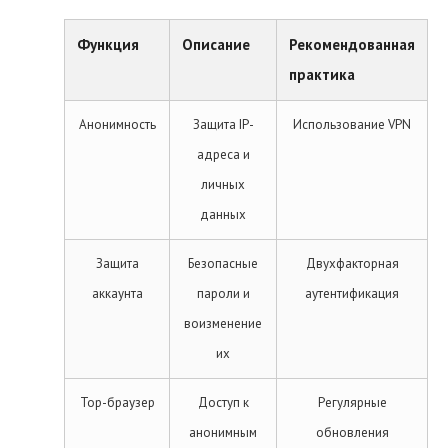
Функция
Описание
Рекомендованная
практика
Анонимность
Защита IP-
Использование VPN
адреса и
личных
данных
Защита
Безопасные
Двухфакторная
аккаунта
пароли и
аутентификация
воизменение
их
Тор-брaузер
Доступ к
Регулярные
анонимным
обновления